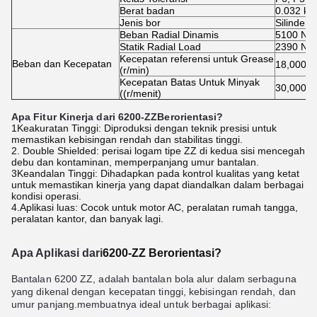
Berat badan
0.032 kg
Jenis bor
Silinder
Beban Radial Dinamis
5100 N
Statik Radial Load
2390 N
Kecepatan referensi untuk Grease
Beban dan Kecepatan
18,000 r
(r/min)
Kecepatan Batas Untuk Minyak
30,000 r
((r/menit)
Apa Fitur Kinerja dari 6200-ZZ
Berorientasi?
1Keakuratan Tinggi: Diproduksi dengan teknik presisi untuk
memastikan kebisingan rendah dan stabilitas tinggi.
2. Double Shielded: perisai logam tipe ZZ di kedua sisi mencegah
debu dan kontaminan, memperpanjang umur bantalan.
3Keandalan Tinggi: Dihadapkan pada kontrol kualitas yang ketat
untuk memastikan kinerja yang dapat diandalkan dalam berbagai
kondisi operasi.
4.Aplikasi luas: Cocok untuk motor AC, peralatan rumah tangga,
peralatan kantor, dan banyak lagi.
Apa Aplikasi dari
6200-ZZ
Berorientasi?
Bantalan 6200 ZZ, adalah bantalan bola alur dalam serbaguna
yang dikenal dengan kecepatan tinggi, kebisingan rendah, dan
umur panjang.membuatnya ideal untuk berbagai aplikasi: