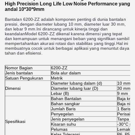
High Precision Long Life Low Noise Performance yang
andal 10*30*9mm
Bantalan 6200-ZZ adalah komponen penting di dunia bantalan
presisi, dengan diameter lubang 10 mm, diameter luar 30 mm,
dan lebar 9 mm.Ini dirancang untuk kinerja tinggi dan
keandalanModel 6200-ZZ dikenal karena dimensi yang tepat
dan kemampuan untuk menangani beban yang signifikan sambil
mempertahankan akurasi rotasi dan stabilitas yang tinggi.Hal ini
membuatnya cocok untuk berbagai aplikasi yang menuntut daya
tahan dan efisiensi.
Nomor Bagian
6200-ZZ
Jenis bantalan
Bola alur dalam
Satuan Pengukuran
Metrik
Diameter lubang dalam (d)
10 mm
Dimensi
Diameter lubang luar (D)
30 mm
Lebar (B)
9 mm
Bahan Bantalan
Baja kro
Bahan sangkar
Baja nilo
Jumlah Baris
1 Baris t
Penyegelan
Perisai d
Jenis penyegelan
Tanpa ko
Spesifikasi
Kisaran suhu
-30°C sa
Pelumas
Lemak
Kelas Toleransi
P6, P5