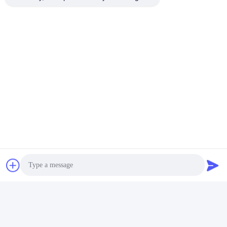
Layanan
Dukungan Online, Layanan Profesional
Ukuran
Standar, untuk ukuran khusus, silakan 
Pabrik Produsen
Ya, aku tahu.
Tags:
Bantalan Bola yang Senyap
Bantalan Bola Alur Dalam
Bantalan AC
Kontak
Kontak:
Ms. Shelley Dong
Telp:
86-574-62262190
Bicara Sekarang
Photo