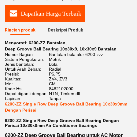
Dapatkan Harga Terbaik
Rincian produk
Deskripsi Produk
Menyoroti:
6200-ZZ Bantalan
,
Deep Groove Ball Bearing 10x30x9
,
10x30x9 Bantalan
Nomor Bagian:
Bantalan bola alur 6200-zzz
Sistem Pengukuran:
Metrik
Jenis bantalan:
Bola
Untuk Arah Beban:
Radial
Presisi:
P6,P5
Kualitas:
ZV4, ZV3
Izin:
CM
Kode Hs:
8482102000
Dapat diganti dengan::
NTN, Timken dll
Lapisan:
Tanpa
6200-ZZ Single Row Deep Groove Ball Bearing 10x30x9mm
Dengan Perisai
6200-ZZ Single Row Deep Groove Ball Bearing Dengan
Perisai 10x30x9mm Air Conditioner Bearings
6200-ZZ Deep Groove Ball Bearing untuk AC Motor