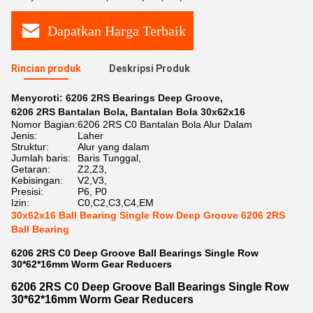
Dapatkan Harga Terbaik
Rincian produk
Deskripsi Produk
Menyoroti:
6206 2RS Bearings Deep Groove
,
6206 2RS Bantalan Bola
,
Bantalan Bola 30x62x16
Nomor Bagian:
6206 2RS C0 Bantalan Bola Alur Dalam
Jenis:
Laher
Struktur:
Alur yang dalam
Jumlah baris:
Baris Tunggal,
Getaran:
Z2,Z3,
Kebisingan:
V2,V3,
Presisi:
P6, P0
Izin:
C0,C2,C3,C4,EM
30x62x16 Ball Bearing Single Row Deep Groove 6206 2RS
Ball Bearing
6206 2RS C0 Deep Groove Ball Bearings Single Row
30*62*16mm Worm Gear Reducers
6206 2RS C0 Deep Groove Ball Bearings Single Row
30*62*16mm Worm Gear Reducers