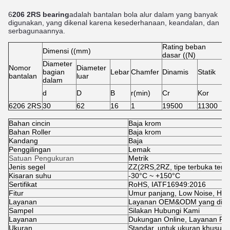
6
206 2RS bearing
adalah bantalan bola alur dalam yang banyak
digunakan, yang dikenal karena kesederhanaan, keandalan, dan
serbagunaannya.
Rating beban
Dimensi ((mm)
K
dasar ((N)
Diameter
Nomor
Diameter
bagian
Lebar
Chamfer
Dinamis
Statik
L
bantalan
luar
dalam
T
d
D
B
r(min)
Cr
Kor
k
6206 2RS
30
62
16
1
19500
11300
7
Bahan cincin
Baja krom
Bahan Roller
Baja krom
Kandang
Baja
Penggilingan
Lemak
Satuan Pengukuran
Metrik
Jenis segel
ZZ(2RS
,
2RZ, tipe terbuka ters
Kisaran suhu
-30°C ~ +150°C
Sertifikat
RoHS, IATF16949:2016
Fitur
Umur panjang, Low Noise, Hig
Layanan
Layanan OEM&ODM yang dise
Sampel
Silakan Hubungi Kami
Layanan
Dukungan Online, Layanan Pro
Ukuran
Standar, untuk ukuran khusus, 