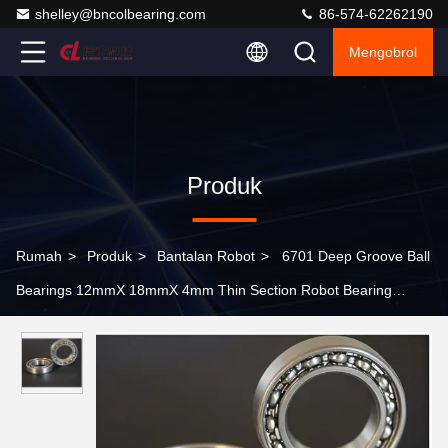
shelley@bncolbearing.com
86-574-62262190
Mengobrol
Produk
Rumah
>
Produk
>
Bantalan Robot
>
6701 Deep Groove Ball
Bearings 12mmX 18mmX 4mm Thin Section Robot Bearing
61701