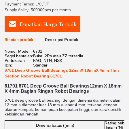
Payment Terms: L/C,T/T
Supply Ability: 500000pcs per month
Dapatkan Harga Terbaik
Rincian produk
Deskripsi Produk
Nomor Model::
6701
Segel bantalan:
Buka, 2Rs atau ZZ tersedia
Pertukaran:
FAG, NTN, NSK.....
Izin:
Standar
6701 Deep Groove Ball Bearings 12mmX 18mmX 4mm Thin
Section Robot Bearing 61701
61701 6701 Deep Groove Ball Bearings12mm X 18mm
X 4mm Bagian Ringan Robot Bearings
6701 deep groove ball bearing, dengan dimensi diameter dalam
12 mm × diameter luar 18 mm × lebar 4 mm, terkenal dengan
ukuran kompak, kemampuan kecepatan tinggi, dan karakteristik
kebisingan rendah.
Rating beban
Dimensi batas ((mm)
dasar ((N)