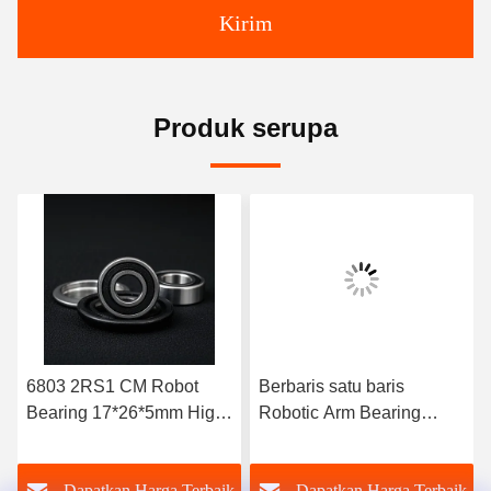
Kirim
Produk serupa
6803 2RS1 CM Robot
Berbaris satu baris
Bearing 17*26*5mm High
Robotic Arm Bearing
Speed Precision Bearings
20x32x7 6804 2RS1 CM
Single Row
Bearing
k
Dapatkan Harga Terbaik
Dapatkan Harga Terbaik