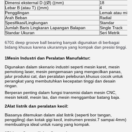
Dimensi eksternal D ((Ø) ((mm)
18
Lebar B (atau T) ((mm)
4
Penggilingan
Lemak atau miny
Arah Beban
Radial
Spesifikasi/Lingkungan
Standar
Jumlah Baris Lingkaran Lapangan Balapan
Single Track
Standar Ukuran
Seri Metrik
6701 deep groove ball bearing banyak digunakan di berbagai
bidang khusus karena ukurannya yang kompak dan presisi tinggi.
1Mesin Industri dan Peralatan Manufaktur:
Digunakan dalam skenario industri seperti mesin karet, mesin
pemotong laser, mesin pengemasan yang mengecilkan panas,
jalur produksi cat, dan peralatan peleburan,khusus cocok untuk
perangkat yang membutuhkan kecepatan tinggi dan desain
ringan.
Berperan penting dalam fungsi transmisi dalam mesin CNC,
mesin tekstil, mesin las, dan mesin menggambar batang baja.
2Alat listrik dan peralatan kecil:
Biasanya ditemukan dalam alat listrik (seperti bor tangan,
penggiling) dan kotak gigi kecil, instrumen presisi.7 sampai 4mm)
membuatnya ideal untuk ruang yang kompak.