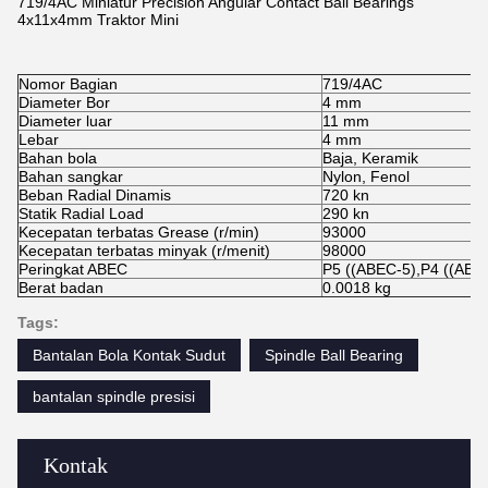
719/4AC Miniatur Precision Angular Contact Ball Bearings
4x11x4mm Traktor Mini
Nomor Bagian
719/4AC
Diameter Bor
4 mm
Diameter luar
11 mm
Lebar
4 mm
Bahan bola
Baja, Keramik
Bahan sangkar
Nylon, Fenol
Beban Radial Dinamis
720 kn
Statik Radial Load
290 kn
Kecepatan terbatas Grease (r/min)
93000
Kecepatan terbatas minyak (r/menit)
98000
Peringkat ABEC
P5 ((ABEC-5),P4 ((ABE
Berat badan
0.0018 kg
Tags:
Bantalan Bola Kontak Sudut
Spindle Ball Bearing
bantalan spindle presisi
Kontak