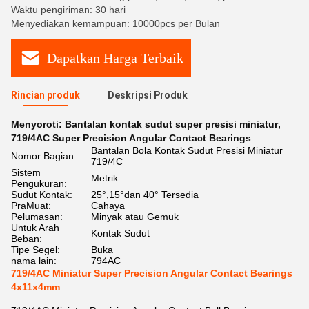
Waktu pengiriman: 30 hari
Menyediakan kemampuan: 10000pcs per Bulan
Dapatkan Harga Terbaik
Rincian produk
Deskripsi Produk
Menyoroti:
Bantalan kontak sudut super presisi miniatur
,
719/4AC Super Precision Angular Contact Bearings
Bantalan Bola Kontak Sudut Presisi Miniatur
Nomor Bagian:
719/4C
Sistem
Metrik
Pengukuran:
Sudut Kontak:
25°,15°dan 40° Tersedia
PraMuat:
Cahaya
Pelumasan:
Minyak atau Gemuk
Untuk Arah
Kontak Sudut
Beban:
Tipe Segel:
Buka
nama lain:
794AC
719/4AC Miniatur Super Precision Angular Contact Bearings
4x11x4mm